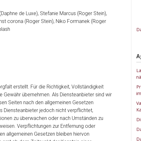
aphne de Luxe), Stefanie Marcus (Roger Stein),
inst corona (Roger Stein), Niko Formanek (Roger
plash
Da
A
La
nä
Pr
alt erstellt. Für die Richtigkeit, Vollständigkeit
im
ine Gewähr übernehmen. Als Diensteanbieter sind wir
esen Seiten nach den allgemeinen Gesetzen
Va
Ka
s Diensteanbieter jedoch nicht verpflichtet,
ationen zu überwachen oder nach Umständen zu
Di
inweisen. Verpflichtungen zur Entfernung oder
Da
en allgemeinen Gesetzen bleiben hiervon
Da