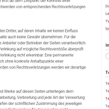
h erst ab dem Zeitpunkt der Kenntnis einer
Da
nntwerden von entsprechenden Rechtsverletzungen
Le
TV
Si
 Dritter, auf deren Inhalte wir keinen Einfluss
halte auch keine Gewähr übernehmen. Für die
ige Anbieter oder Betreiber der Seiten verantwortlich.
I
Verlinkung auf mögliche Rechtsverstöße überprüft.
Verlinkung nicht erkennbar. Eine permanente
edoch ohne konkrete Anhaltspunkte einer
erden von Rechtsverletzungen werden wir derartige
T
Te
Te
 und Werke auf diesen Seiten unterliegen dem
arbeitung, Verbreitung und jede Art der Verwertung
Te
fen der schriftlichen Zustimmung des jeweiligen
Te