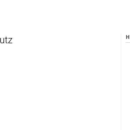
H
utz