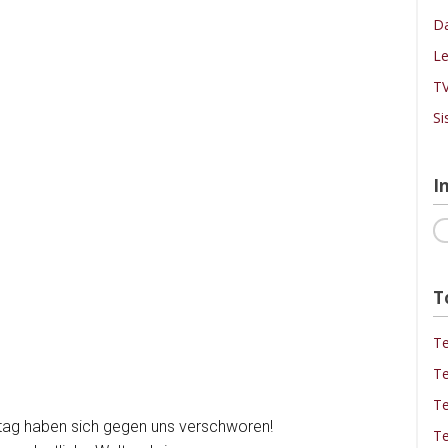
Da
Le
TV
Si
I
T
Te
Te
Te
lltag haben sich gegen uns verschworen!
Te