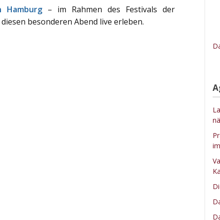
in Hamburg
– im Rahmen des Festivals der
diesen besonderen Abend live erleben.
Da
A
La
nä
Pr
im
Va
Ka
Di
Da
Da