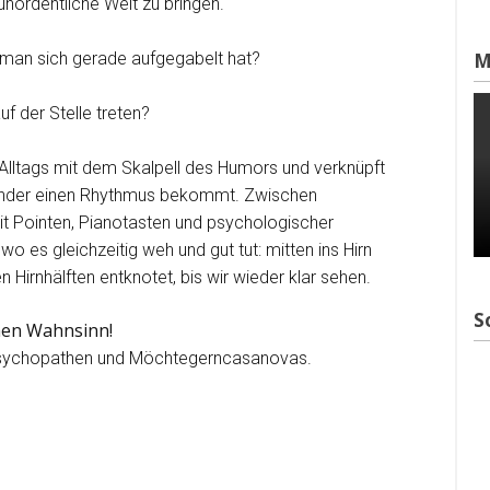
unordentliche Welt zu bringen.
man sich gerade aufgegabelt hat?
M
f der Stelle treten?
Alltags mit dem Skalpell des Humors und verknüpft
inander einen Rhythmus bekommt. Zwischen
it Pointen, Pianotasten und psychologischer
wo es gleichzeitig weh und gut tut: mitten ins Hirn
n Hirnhälften entknotet, bis wir wieder klar sehen.
S
hen Wahnsinn!
ypsychopathen und Möchtegerncasanovas.