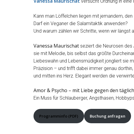
Vanessa Maurischat
versucht Ordnung in eine 
Kann man Löffelchen liegen mit jemandem, den 
Darf ein Veganer die Salamitaktik anwenden?
Und warum zählen wir Schritte, wenn wir längst au
Vanessa Maurischat
seziert die Neurosen des 
sie mit Melodie, bis selbst das größte Durche
Liebeswahn und Lebensmüdigkeit jongliert sie m
Präzision – und trifft dabei immer genau dorthin, 
und mitten ins Herz. Elegant werden die verwirrte
Amor & Psycho – mit Liebe gegen den täglic
Ein Muss für Schlauberger, Angsthasen, Hobb
Programminfo (PDF)
Buchung anfragen