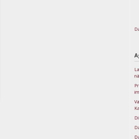
Da
A
La
nä
Pr
im
Va
Ka
Di
Da
Da