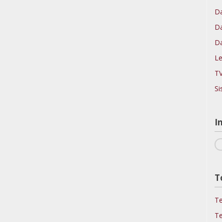
Da
Da
Da
Le
TV
Si
I
T
Te
Te