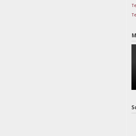
Te
Te
M
S