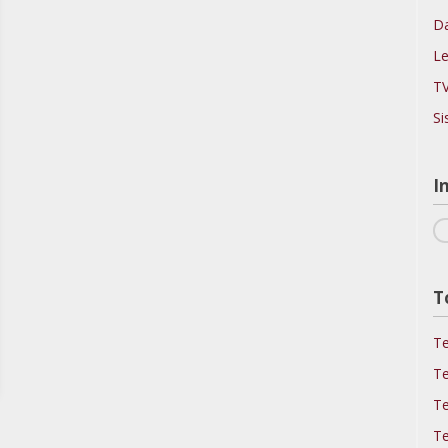
Da
Le
TV
Si
I
T
Te
Te
Te
Te