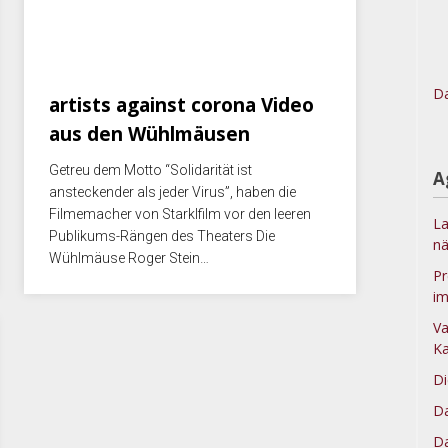
Juli 11, 2020
Da
artists against corona Video
aus den Wühlmäusen
Getreu dem Motto “Solidarität ist
A
ansteckender als jeder Virus”, haben die
Filmemacher von Starklfilm vor den leeren
La
Publikums-Rängen des Theaters Die
nä
Wühlmäuse Roger Stein…
Pr
im
Va
Ka
Di
Da
Da