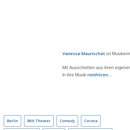
Vanessa Maurischat
ist Musikeri
Mit Ausschnitten aus ihren eigene
reinhören…
In ihre Musik
Berlin
BKA Theater
Comedy
Corona